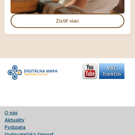
Zistiť viac
O nás
Aktuality
Podujatia
Vydavateľská činnosť