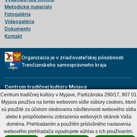
Metodické materiály
Fotogaléria
Videogaléria
Dokumenty
Kontakt
Organizácia je v zriaďovateľskej pôsobnosti
Trenčianskeho samosprávneho kraja
Centrum tradičnej kultúry Myjava
Partizánska 290/17
Centrum tradičnej kultúry v Myjave, Partizánska 290/17, 907 01
907 01 Myjava
Myjava používa na tomto webovom sídle súbory cookies, ktoré
sú použité za účelom sledovania návštevnosti webového sídla
alebo k prispôsobeniu zobrazenia webových stránok Vaša
Cookies nastavenie
Cookies - viac informácií
Vyhlásenie o prístupnosti
doména. Prehliadaním a použitím príslušného nastavenia
Technický prevádzkovateľ
Správca obsahu
webového prehliadača vyjadrujete súhlas s ich používaním.
Generuje
CMS BUXUS