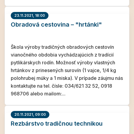
23.11.2021, 18:00
Obradová cestovina – "hrtánki"
Škola výroby tradičných obradových cestovín
vianočného obdobia vychádzajúcich z tradícií
pytlikárskych rodín. Možnosť výroby vlastných
hrtánkov z prinesených surovín (1 vajce, 1/4 kg
polohrubej múky a 1 miska). V prípade záujmu nás
kontaktujte na tel. čísle: 034/621 32 52, 0918
968706 alebo mailom:...
20.11.2021, 09:00
Rezbárstvo tradičnou technikou