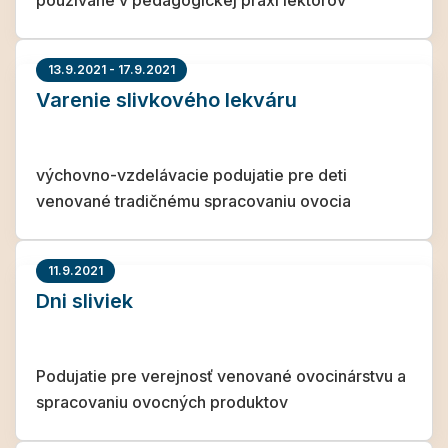
používané v pedagogickej praxi lektorov
13.9.2021 - 17.9.2021
Varenie slivkového lekváru
výchovno-vzdelávacie podujatie pre deti
venované tradičnému spracovaniu ovocia
11.9.2021
Dni sliviek
Podujatie pre verejnosť venované ovocinárstvu a
spracovaniu ovocných produktov