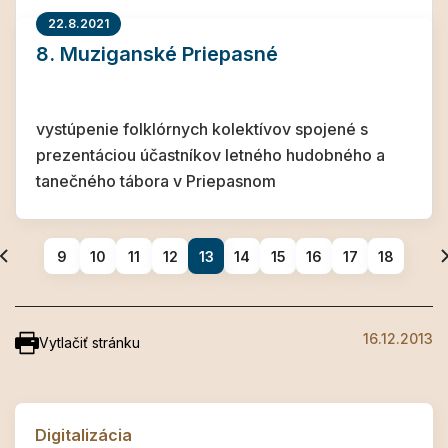
22.8.2021
8. Muziganské Priepasné
vystúpenie folklórnych kolektívov spojené s
prezentáciou účastníkov letného hudobného a
tanečného tábora v Priepasnom
9
10
11
12
13
14
15
16
17
18
16.12.2013
Vytlačiť stránku
Digitalizácia