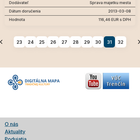
Sprava majetku mesta
2013-03-08
116,46 EUR s DPH
23
24
25
26
27
28
29
30
31
32
O nás
Aktuality
Podujatia