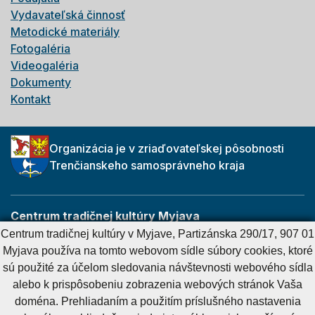
Vydavateľská činnosť
Metodické materiály
Fotogaléria
Videogaléria
Dokumenty
Kontakt
Organizácia je v zriaďovateľskej pôsobnosti
Trenčianskeho samosprávneho kraja
Centrum tradičnej kultúry Myjava
Partizánska 290/17
Centrum tradičnej kultúry v Myjave, Partizánska 290/17, 907 01
907 01 Myjava
Myjava používa na tomto webovom sídle súbory cookies, ktoré
sú použité za účelom sledovania návštevnosti webového sídla
alebo k prispôsobeniu zobrazenia webových stránok Vaša
Cookies nastavenie
Cookies - viac informácií
Vyhlásenie o prístupnosti
doména. Prehliadaním a použitím príslušného nastavenia
Technický prevádzkovateľ
Správca obsahu