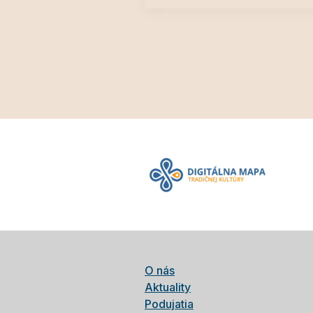
O nás
Aktuality
Podujatia