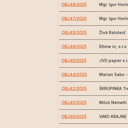
OBJ48/2025
Mgr. Igor Hor
OBJ47/2025
Mgr. Igor Hor
OBJ43/2025
Živá Ratolesť
OBJ46/2025
Eltime in, s.r.o
OBJ45/2025
JVD papier s.r
OBJ44/2025
Marian Sabo 
OBJ42/2025
ŠKRUPINKA Tr
OBJ40/2025
Miloš Németh
OBJ39/2025
VAKO KRAJNE s