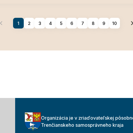
1
2
3
4
5
6
7
8
9
10
Organizácia je v zriaďovateľskej pôsobn
Trenčianskeho samosprávneho kraja