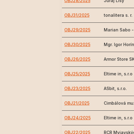
OBJ28/2025
Juraj Lisý
OBJ31/2025
tonalitera s. r.
OBJ29/2025
Marian Sabo 
OBJ30/2025
Mgr. Igor Horí
OBJ26/2025
Armor Store S
OBJ25/2025
Eltime in, s.r.o
OBJ23/2025
ASbit, s.r.o.
OBJ21/2025
Cimbálová muz
OBJ24/2025
Eltime in, s.r.o
OBJ22/2025
RCR Myjavskýc