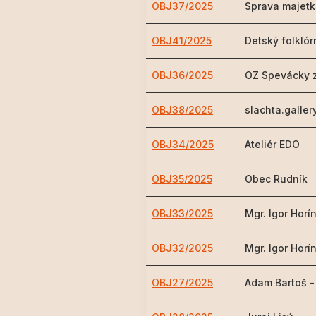
OBJ37/2025
Sprava majet
OBJ41/2025
Detský folklór
OBJ36/2025
OZ Spevácky 
OBJ38/2025
slachta.gallery,
OBJ34/2025
Ateliér EDO
OBJ35/2025
Obec Rudník
OBJ33/2025
Mgr. Igor Hor
OBJ32/2025
Mgr. Igor Horí
OBJ27/2025
Adam Bartoš -