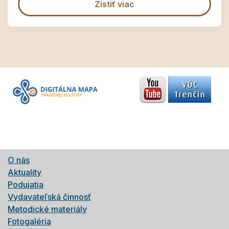
Zistiť viac
O nás
Aktuality
Podujatia
Vydavateľská činnosť
Metodické materiály
Fotogaléria