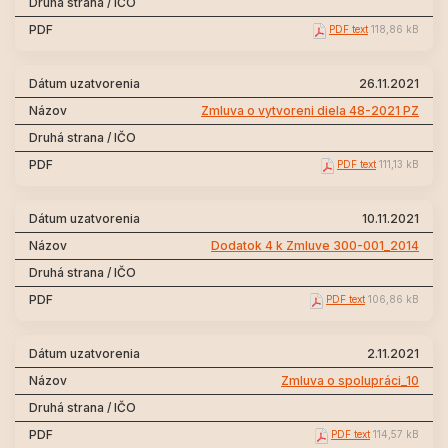
PDF text
118,86 kB
26.11.2021
Zmluva o vytvoreni diela 48-2021 PZ
PDF text
111,13 kB
10.11.2021
Dodatok 4 k Zmluve 300-001_2014
PDF text
106,86 kB
2.11.2021
Zmluva o spolupráci_10
PDF text
114,57 kB