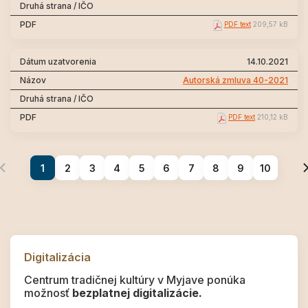
PDF text
209,57 kB
14.10.2021
Autorská zmluva 40-2021
PDF text
210,12 kB
1
2
3
4
5
6
7
8
9
10
Digitalizácia
Centrum tradičnej kultúry v Myjave ponúka
možnosť
bezplatnej digitalizácie.