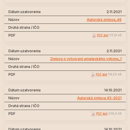
2.11.2021
Autorská zmluva_46
PDF text
113,18 kB
2.11.2021
Zmluva o vytvorení umeleckého výkonu_1
PDF text
118,56 kB
14.10.2021
Autorská zmluva 45-2021
PDF text
208,9 kB
14.10.2021