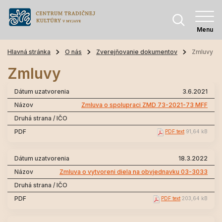
Menu
Hlavná stránka
O nás
Zverejňovanie dokumentov
Zmluvy
Zmluvy
3.6.2021
Zmluva o spolupraci ZMD 73-2021-73 MFF
PDF text
91,64 kB
18.3.2022
Zmluva o vytvoreni diela na obvjednavku 03-3033
PDF text
203,64 kB