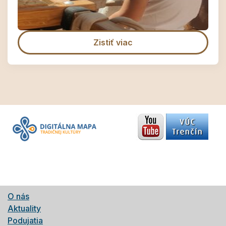
Zistiť viac
O nás
Aktuality
Podujatia