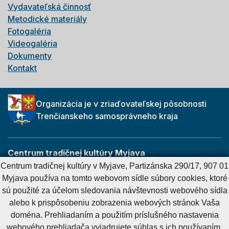
Vydavateľská činnosť
Metodické materiály
Fotogaléria
Videogaléria
Dokumenty
Kontakt
Organizácia je v zriaďovateľskej pôsobnosti
Trenčianskeho samosprávneho kraja
Centrum tradičnej kultúry Myjava
Partizánska 290/17
Centrum tradičnej kultúry v Myjave, Partizánska 290/17, 907 01
907 01 Myjava
Myjava používa na tomto webovom sídle súbory cookies, ktoré
sú použité za účelom sledovania návštevnosti webového sídla
alebo k prispôsobeniu zobrazenia webových stránok Vaša
Cookies nastavenie
Cookies - viac informácií
Vyhlásenie o prístupnosti
doména. Prehliadaním a použitím príslušného nastavenia
Technický prevádzkovateľ
Správca obsahu
webového prehliadača vyjadrujete súhlas s ich používaním.