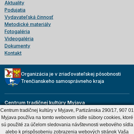
Aktuality
Podujatia
Vydavateľská činnosť
Metodické materiály
Fotogaléria
Videogaléria
Dokumenty
Kontakt
Organizácia je v zriaďovateľskej pôsobnosti
Trenčianskeho samosprávneho kraja
Centrum tradičnej kultúry Myjava
Partizánska 290/17
Centrum tradičnej kultúry v Myjave, Partizánska 290/17, 907 01
907 01 Myjava
Myjava používa na tomto webovom sídle súbory cookies, ktoré
sú použité za účelom sledovania návštevnosti webového sídla
alebo k prispôsobeniu zobrazenia webových stránok Vaša
Cookies nastavenie
Cookies - viac informácií
Vyhlásenie o prístupnosti