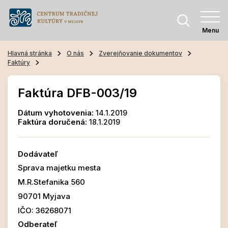
Menu
Hlavná stránka
O nás
Zverejňovanie dokumentov
Faktúry
Faktúra DFB-003/19
Dátum vyhotovenia:
14.1.2019
Faktúra doručená:
18.1.2019
Dodávateľ
Sprava majetku mesta
M.R.Stefanika 560
90701 Myjava
IČO: 36268071
Odberateľ