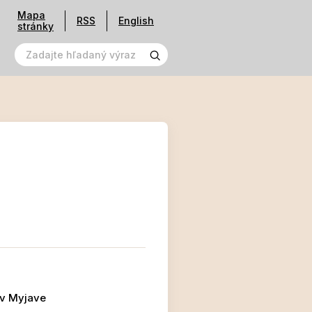
Mapa
RSS
English
stránky
 v Myjave