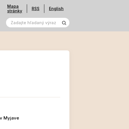
Mapa
RSS
English
stránky
 v Myjave