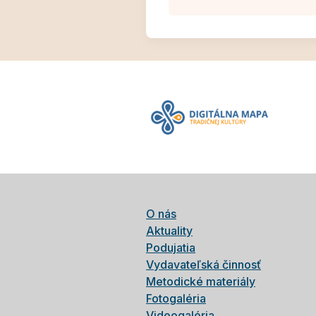
O nás
Aktuality
Podujatia
Vydavateľská činnosť
Metodické materiály
Fotogaléria
Videogaléria