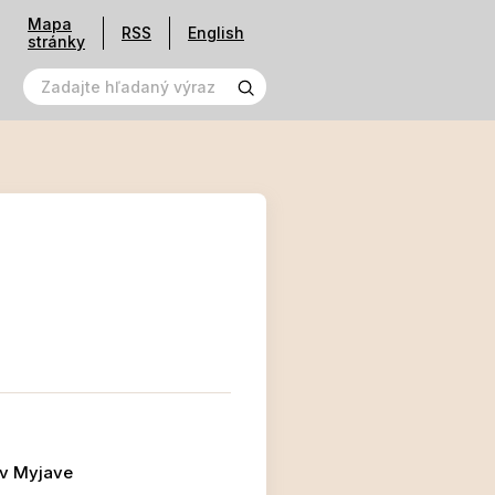
Mapa
RSS
English
stránky
 v Myjave