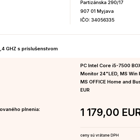
Partizánska 290/17
907 01 Myjava
IČO: 34056335
3,4 GHZ s príslušenstvom
PC Intel Core i5-7500 B
Monitor 24"LED, MS Win P
MS OFFICE Home and Busi
EUR
ovaného plnenia:
1 179,00 EU
ceny sú vrátane DPH