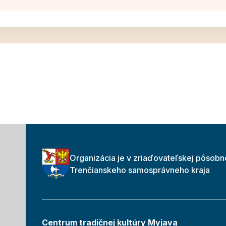
Organizácia je v zriaďovateľskej pôsobn
Trenčianskeho samosprávneho kraja
Centrum tradičnej kultúry Myjava