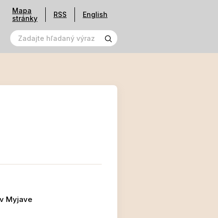
Mapa
RSS
English
stránky
 v Myjave