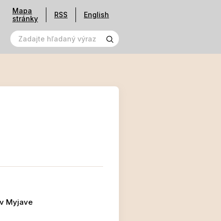
Mapa
RSS
English
stránky
 v Myjave