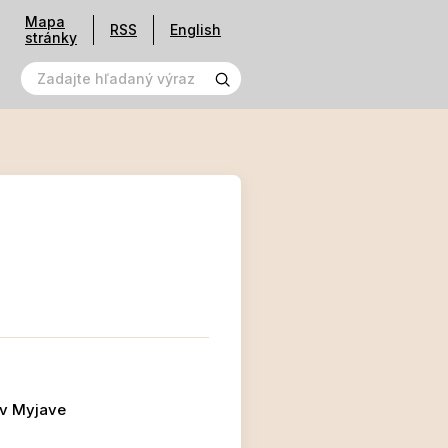
Mapa
RSS
English
stránky
 v Myjave