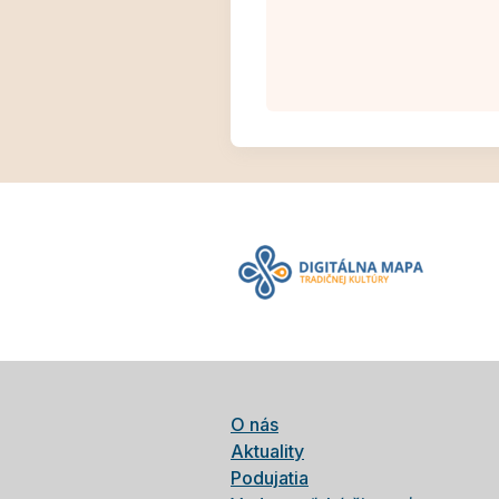
O nás
Aktuality
Podujatia