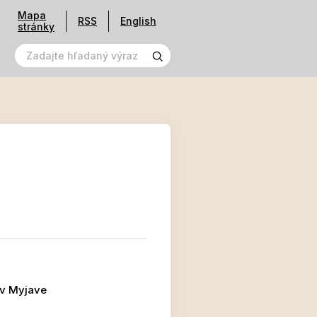
Mapa
RSS
English
stránky
 v Myjave