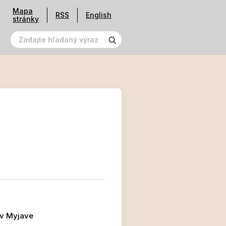
Mapa
RSS
English
stránky
 v Myjave