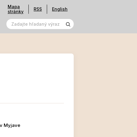
Mapa
RSS
English
stránky
 v Myjave