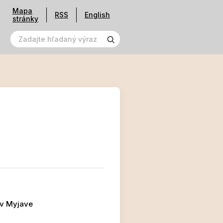
Mapa
RSS
English
stránky
 v Myjave