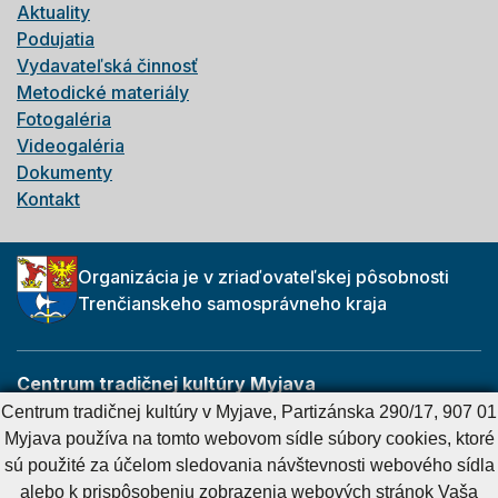
Aktuality
Podujatia
Vydavateľská činnosť
Metodické materiály
Fotogaléria
Videogaléria
Dokumenty
Kontakt
Organizácia je v zriaďovateľskej pôsobnosti
Trenčianskeho samosprávneho kraja
Centrum tradičnej kultúry Myjava
Partizánska 290/17
Centrum tradičnej kultúry v Myjave, Partizánska 290/17, 907 01
907 01 Myjava
Myjava používa na tomto webovom sídle súbory cookies, ktoré
sú použité za účelom sledovania návštevnosti webového sídla
alebo k prispôsobeniu zobrazenia webových stránok Vaša
Cookies nastavenie
Cookies - viac informácií
Vyhlásenie o prístupnosti