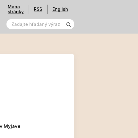
Mapa
RSS
English
stránky
 v Myjave