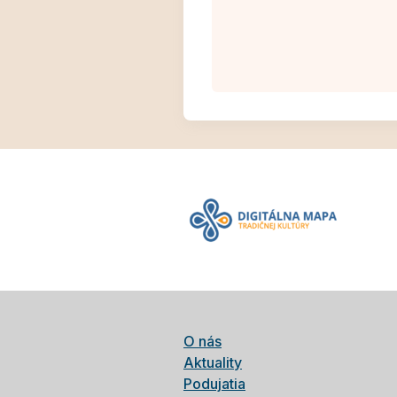
O nás
Aktuality
Podujatia