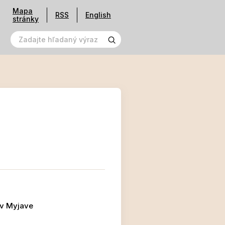
Mapa
RSS
English
stránky
 v Myjave