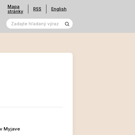
Mapa
RSS
English
stránky
 v Myjave