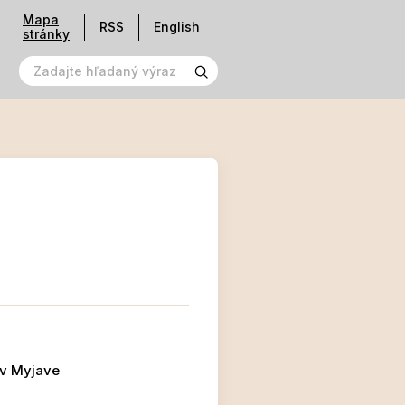
Mapa
RSS
English
stránky
 v Myjave