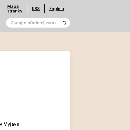
Mapa
RSS
English
stránky
 v Myjave