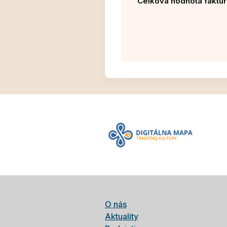
Celková hodnota faktur
O nás
Aktuality