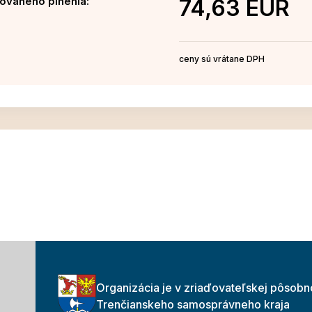
ovaného plnenia:
74,63 EUR
ceny sú vrátane DPH
Organizácia je v zriaďovateľskej pôsobn
Trenčianskeho samosprávneho kraja