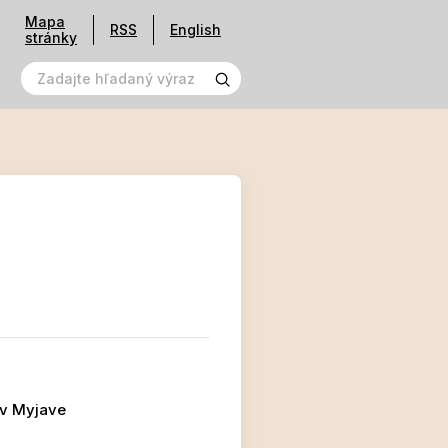
Mapa
RSS
English
stránky
 v Myjave