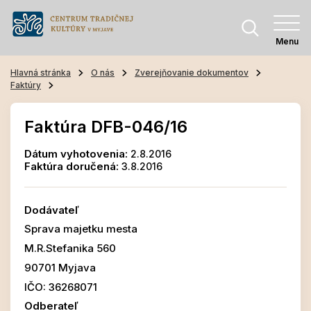
Menu
Hlavná stránka
O nás
Zverejňovanie dokumentov
Faktúry
Faktúra DFB-046/16
Dátum vyhotovenia:
2.8.2016
Faktúra doručená:
3.8.2016
Dodávateľ
Sprava majetku mesta
M.R.Stefanika 560
90701 Myjava
IČO: 36268071
Odberateľ