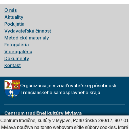
O nás
Aktuality
Podujatia
Vydavateľská činnosť
Metodické materiály
Fotogaléria
Videogaléria
Dokumenty
Kontakt
Organizácia je v zriaďovateľskej pôsobnosti
Trenčianskeho samosprávneho kraja
Centrum tradičnej kultúry Myjava
Partizánska 290/17
Centrum tradičnej kultúry v Myjave, Partizánska 290/17, 907 01
907 01 Myjava
Myjava používa na tomto webovom sídle súbory cookies, ktoré