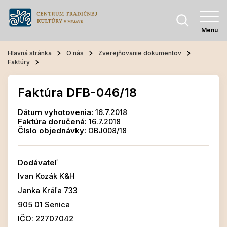
Menu
Hlavná stránka
O nás
Zverejňovanie dokumentov
Faktúry
Faktúra DFB-046/18
Dátum vyhotovenia:
16.7.2018
Faktúra doručená:
16.7.2018
Číslo objednávky:
OBJ008/18
Dodávateľ
Ivan Kozák K&H
Janka Kráľa 733
905 01 Senica
IČO: 22707042