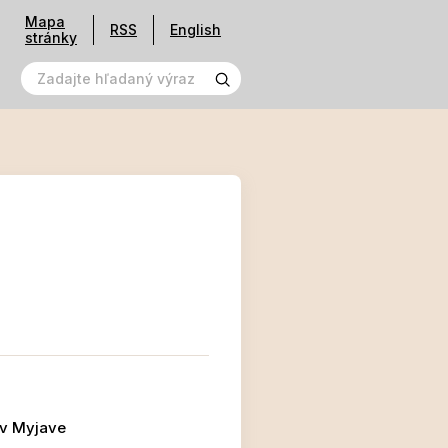
Mapa
RSS
English
stránky
 v Myjave