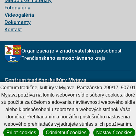
Metodické materiály
Fotogaléria
Videogaléria
Dokumenty
Kontakt
Organizácia je v zriaďovateľskej pôsobnosti
Trenčianskeho samosprávneho kraja
Centrum tradičnej kultúry Myjava
Partizánska 290/17
Centrum tradičnej kultúry v Myjave, Partizánska 290/17, 907 01
907 01 Myjava
Myjava používa na tomto webovom sídle súbory cookies, ktoré
sú použité za účelom sledovania návštevnosti webového sídla
alebo k prispôsobeniu zobrazenia webových stránok Vaša
Cookies nastavenie
Cookies - viac informácií
Vyhlásenie o prístupnosti
doména. Prehliadaním a použitím príslušného nastavenia
Technický prevádzkovateľ
Správca obsahu
webového prehliadača vyjadrujete súhlas s ich používaním.
Generuje
CMS BUXUS
Prijať cookies
Odmietnuť cookies
Nastaviť cookies