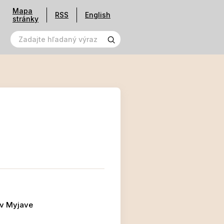
Mapa
RSS
English
stránky
 v Myjave