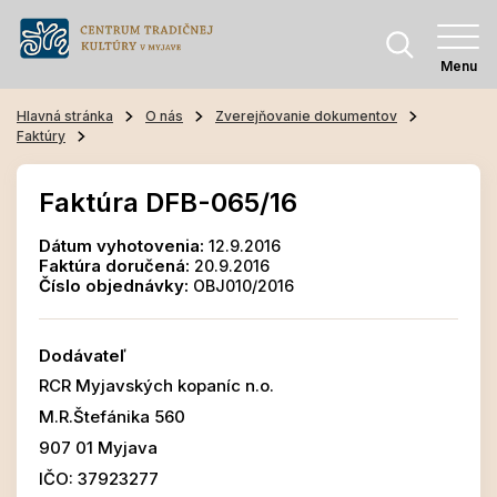
Menu
Hlavná stránka
O nás
Zverejňovanie dokumentov
Faktúry
Faktúra DFB-065/16
Dátum vyhotovenia:
12.9.2016
Faktúra doručená:
20.9.2016
Číslo objednávky:
OBJ010/2016
Dodávateľ
RCR Myjavských kopaníc n.o.
M.R.Štefánika 560
907 01 Myjava
IČO: 37923277