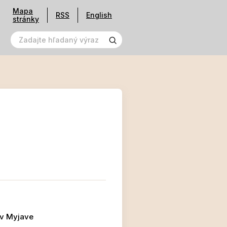
Mapa
RSS
English
stránky
 v Myjave