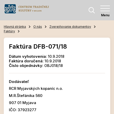
Menu
Hlavná stránka
O nás
Zverejňovanie dokumentov
Faktúry
Faktúra DFB-071/18
Dátum vyhotovenia:
10.9.2018
Faktúra doručená:
10.9.2018
Číslo objednávky:
OBJ018/18
Dodávateľ
RCR Myjavských kopaníc n.o.
M.R.Štefánika 560
907 01 Myjava
IČO: 37923277