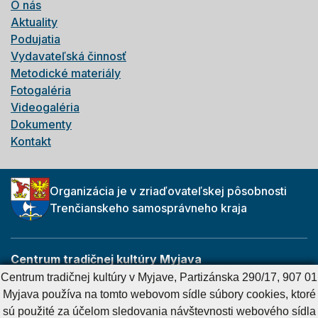
O nás
Aktuality
Podujatia
Vydavateľská činnosť
Metodické materiály
Fotogaléria
Videogaléria
Dokumenty
Kontakt
Organizácia je v zriaďovateľskej pôsobnosti
Trenčianskeho samosprávneho kraja
Centrum tradičnej kultúry Myjava
Partizánska 290/17
Centrum tradičnej kultúry v Myjave, Partizánska 290/17, 907 01
907 01 Myjava
Myjava používa na tomto webovom sídle súbory cookies, ktoré
sú použité za účelom sledovania návštevnosti webového sídla