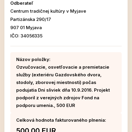
Odberateľ
Centrum tradičnej kultúry v Myjave
Partizánska 290/17
907 01 Myjava
IČO: 34056335
Názov položky:
Ozvučovacie, osvetľovacie a premietacie
služby (exteriéru Gazdovského dvora,
stodoly, zborovej miestnosti) počas
podujatia Dni sliviek dňa 10.9.2016. Projekt
podporil z verejných zdrojov Fond na
podporu umenia., 500 EUR
Celková hodnota fakturovaného plnenia:
500,00 EUR