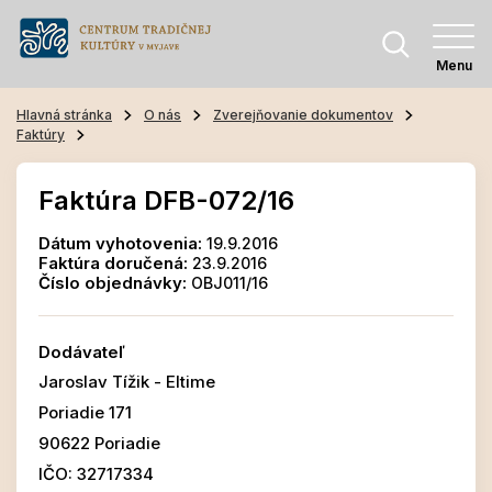
Menu
Hlavná stránka
O nás
Zverejňovanie dokumentov
Faktúry
Faktúra DFB-072/16
Dátum vyhotovenia:
19.9.2016
Faktúra doručená:
23.9.2016
Číslo objednávky:
OBJ011/16
Dodávateľ
Jaroslav Tížik - Eltime
Poriadie 171
90622 Poriadie
IČO: 32717334