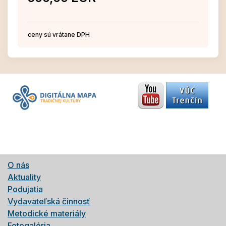
ceny sú vrátane DPH
O nás
Aktuality
Podujatia
Vydavateľská činnosť
Metodické materiály
Fotogaléria