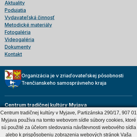
Aktuality
Podujatia
Vydavateľská činnosť
Metodické materiály
Fotogaléria
Videogaléria
Dokumenty
Kontakt
Organizácia je v zriaďovateľskej pôsobnosti
Trenčianskeho samosprávneho kraja
Centrum tradičnej kultúry Myjava
Partizánska 290/17
Centrum tradičnej kultúry v Myjave, Partizánska 290/17, 907 01
907 01 Myjava
Myjava používa na tomto webovom sídle súbory cookies, ktoré
sú použité za účelom sledovania návštevnosti webového sídla
alebo k prispôsobeniu zobrazenia webových stránok Vaša
Cookies nastavenie
Cookies - viac informácií
Vyhlásenie o prístupnosti