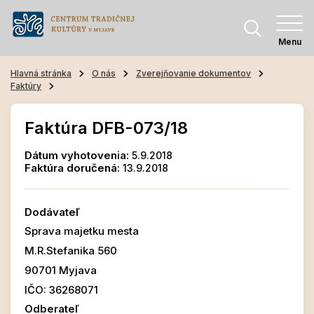
Menu
Hlavná stránka
O nás
Zverejňovanie dokumentov
Faktúry
Faktúra DFB-073/18
Dátum vyhotovenia:
5.9.2018
Faktúra doručená:
13.9.2018
Dodávateľ
Sprava majetku mesta
M.R.Stefanika 560
90701 Myjava
IČO: 36268071
Odberateľ