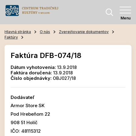
Menu
Hlavná stránka
O nás
Zverejňovanie dokumentov
Faktúry
Faktúra DFB-074/18
Dátum vyhotovenia:
13.9.2018
Faktúra doručená:
13.9.2018
Číslo objednávky:
OBJ027/18
Dodávateľ
Armor Store SK
Pod Hrebeňom 22
908 51 Holíč
IČO: 48115312