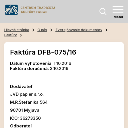
Menu
Hlavná stránka
O nás
Zverejňovanie dokumentov
Faktúry
Faktúra DFB-075/16
Dátum vyhotovenia:
1.10.2016
Faktúra doručená:
3.10.2016
Dodávateľ
JVD papier s.r.o.
M.R.Štefánika 564
90701 Myjava
IČO: 36273350
Odberateľ