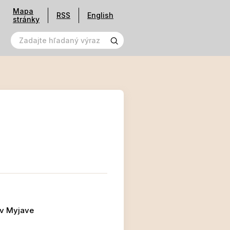
Mapa
RSS
English
stránky
 v Myjave