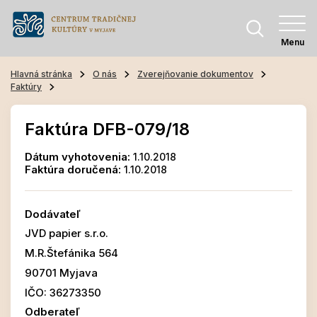
Menu
Hlavná stránka
O nás
Zverejňovanie dokumentov
Faktúry
Faktúra DFB-079/18
Dátum vyhotovenia:
1.10.2018
Faktúra doručená:
1.10.2018
Dodávateľ
JVD papier s.r.o.
M.R.Štefánika 564
90701 Myjava
IČO: 36273350
Odberateľ