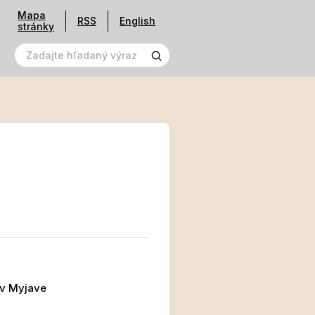
Mapa
RSS
English
stránky
 v Myjave