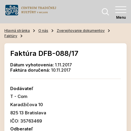
Menu
Hlavná stránka
O nás
Zverejňovanie dokumentov
Faktúry
Faktúra DFB-088/17
Dátum vyhotovenia:
1.11.2017
Faktúra doručená:
10.11.2017
Dodávateľ
T - Com
Karadžičova 10
825 13 Bratislava
IČO: 35763469
Odberateľ