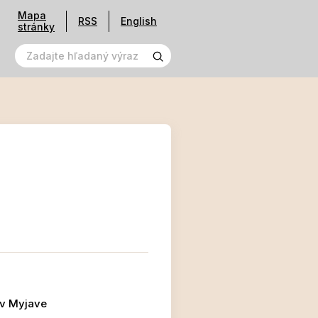
Mapa
RSS
English
stránky
 v Myjave