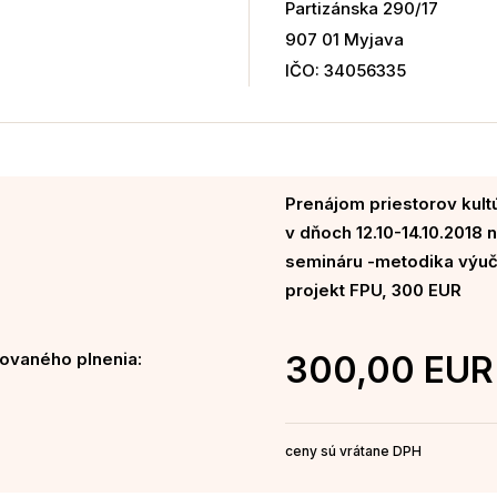
Partizánska 290/17
907 01 Myjava
IČO: 34056335
Prenájom priestorov kul
v dňoch 12.10-14.10.2018 
semináru -metodika výuč
projekt FPU, 300 EUR
ovaného plnenia:
300,00 EUR
ceny sú vrátane DPH