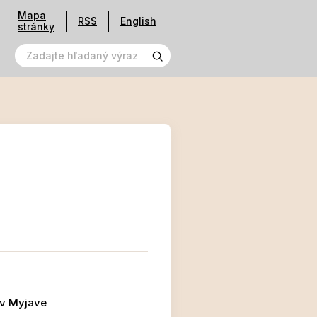
Mapa
RSS
English
stránky
 v Myjave