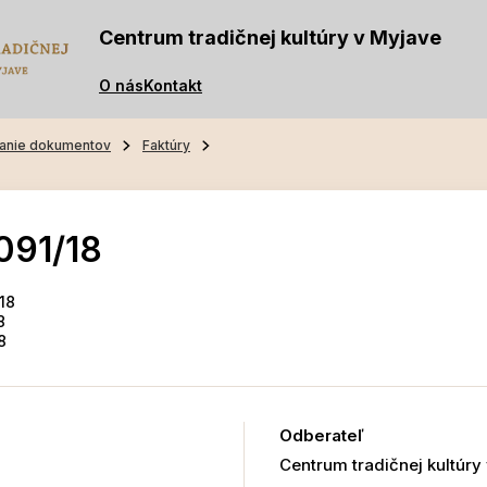
Centrum tradičnej kultúry v Myjave
O nás
Kontakt
anie dokumentov
Faktúry
091/18
18
8
8
Odberateľ
Centrum tradičnej kultúry