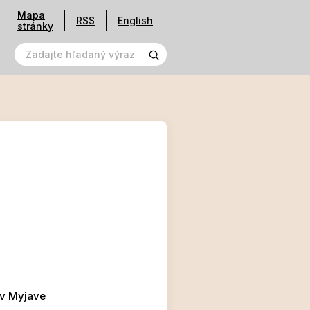
Mapa
RSS
English
stránky
 v Myjave