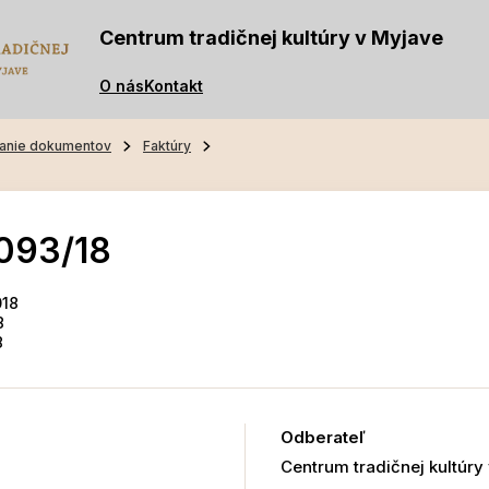
Centrum tradičnej kultúry v Myjave
O nás
Kontakt
anie dokumentov
Faktúry
093/18
018
8
8
Odberateľ
Centrum tradičnej kultúry