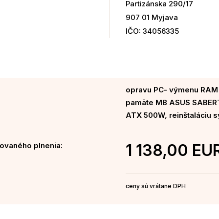
Partizánska 290/17
907 01 Myjava
IČO: 34056335
opravu PC- výmenu RAM
pamäte MB ASUS SABERT
ATX 500W, reinštaláciu s
ovaného plnenia:
1 138,00 EU
ceny sú vrátane DPH