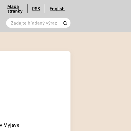
Mapa
RSS
English
stránky
 v Myjave