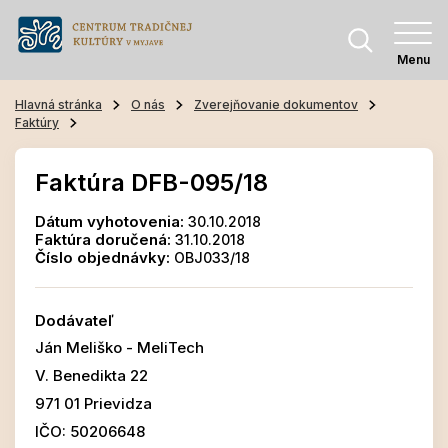
Menu
Hlavná stránka
O nás
Zverejňovanie dokumentov
Faktúry
Faktúra DFB-095/18
Dátum vyhotovenia:
30.10.2018
Faktúra doručená:
31.10.2018
Číslo objednávky:
OBJ033/18
Dodávateľ
Ján Meliško - MeliTech
V. Benedikta 22
971 01 Prievidza
IČO: 50206648