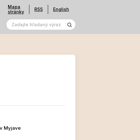
Mapa
RSS
English
stránky
 v Myjave