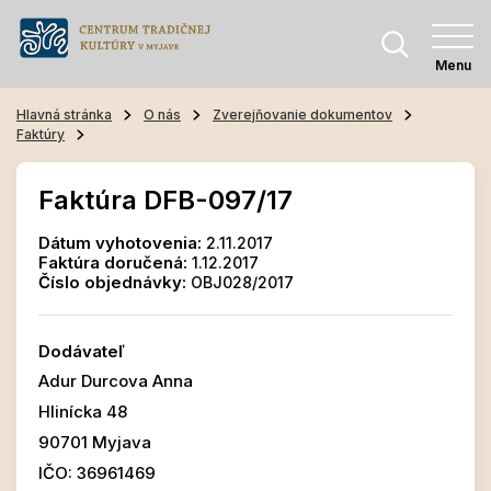
Menu
Hlavná stránka
O nás
Zverejňovanie dokumentov
Faktúry
Faktúra DFB-097/17
Dátum vyhotovenia:
2.11.2017
Faktúra doručená:
1.12.2017
Číslo objednávky:
OBJ028/2017
Dodávateľ
Adur Durcova Anna
Hlinícka 48
90701 Myjava
IČO: 36961469