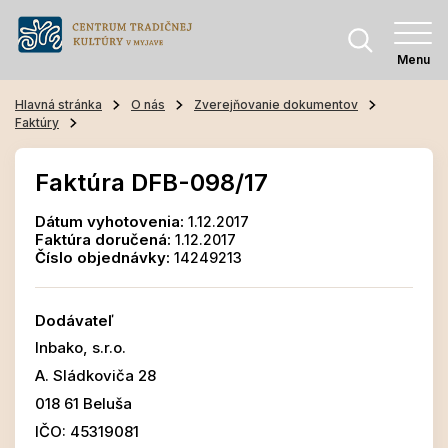
Menu
Hlavná stránka
O nás
Zverejňovanie dokumentov
Faktúry
Faktúra DFB-098/17
Dátum vyhotovenia:
1.12.2017
Faktúra doručená:
1.12.2017
Číslo objednávky:
14249213
Dodávateľ
Inbako, s.r.o.
A. Sládkoviča 28
018 61 Beluša
IČO: 45319081