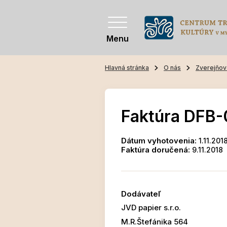
Menu
Hlavná stránka
O nás
Zverejňov
Faktúra DFB-
Dátum vyhotovenia:
1.11.201
Faktúra doručená:
9.11.2018
Dodávateľ
JVD papier s.r.o.
M.R.Štefánika 564