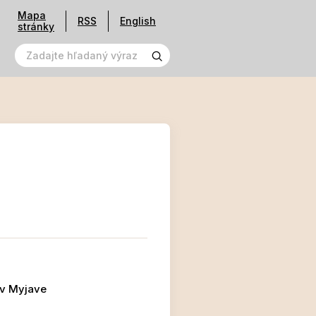
Mapa
RSS
English
stránky
 v Myjave