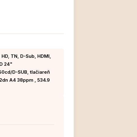
 HD, TN, D-Sub, HDMI,
D 24"
0cd/D-SUB, tlačiareň
2dn A4 38ppm , 534.9