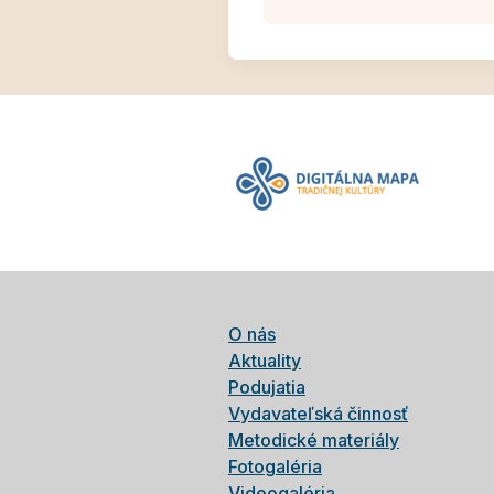
O nás
Aktuality
Podujatia
Vydavateľská činnosť
Metodické materiály
Fotogaléria
Videogaléria