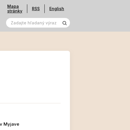
Mapa
RSS
English
stránky
 v Myjave