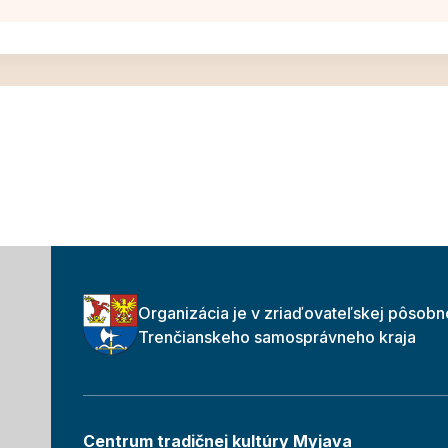
Organizácia je v zriaďovateľskej pôsobn
Trenčianskeho samosprávneho kraja
Centrum tradičnej kultúry Myjava